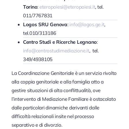
Torino
:
eteropoiesi@eteropoiesi.it
, tel.
011/7767831
Logos SRU Genova
:
info@logos.ge.it
,
tel.010/313186
Centro Studi e Ricerche Legnano
:
info@centrostudimediazione.it
, tel.
349/4938105
La Coordinazione Genitoriale è un servizio rivolto
alla coppia genitoriale e alla famiglia atto a
gestire situazioni di alta conflittualità, ove
l’intervento di Mediazione Familiare è ostacolato
dalle particolari dinamiche derivanti dalle
difficoltà relazionali insite nel processo
separativo e di divorzio.