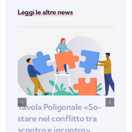
Leggi le altre news
Tavola Poligonale «So-
Op
stare nel conflitto tra
Me
scontro e incontro»
Re